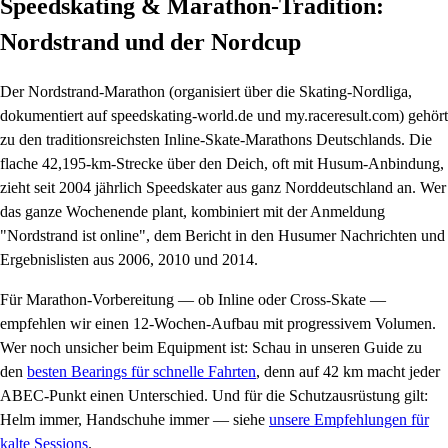
Speedskating & Marathon-Tradition:
Nordstrand und der Nordcup
Der Nordstrand-Marathon (organisiert über die Skating-Nordliga,
dokumentiert auf speedskating-world.de und my.raceresult.com) gehört
zu den traditionsreichsten Inline-Skate-Marathons Deutschlands. Die
flache 42,195-km-Strecke über den Deich, oft mit Husum-Anbindung,
zieht seit 2004 jährlich Speedskater aus ganz Norddeutschland an. Wer
das ganze Wochenende plant, kombiniert mit der Anmeldung
"Nordstrand ist online", dem Bericht in den Husumer Nachrichten und
Ergebnislisten aus 2006, 2010 und 2014.
Für Marathon-Vorbereitung — ob Inline oder Cross-Skate —
empfehlen wir einen 12-Wochen-Aufbau mit progressivem Volumen.
Wer noch unsicher beim Equipment ist: Schau in unseren Guide zu
den
besten Bearings für schnelle Fahrten
, denn auf 42 km macht jeder
ABEC-Punkt einen Unterschied. Und für die Schutzausrüstung gilt:
Helm immer, Handschuhe immer — siehe
unsere Empfehlungen für
kalte Sessions
.