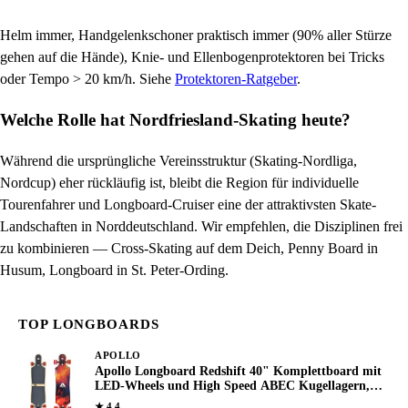
Helm immer, Handgelenkschoner praktisch immer (90% aller Stürze
gehen auf die Hände), Knie- und Ellenbogenprotektoren bei Tricks
oder Tempo > 20 km/h. Siehe
Protektoren-Ratgeber
.
Welche Rolle hat Nordfriesland-Skating heute?
Während die ursprüngliche Vereinsstruktur (Skating-Nordliga,
Nordcup) eher rückläufig ist, bleibt die Region für individuelle
Tourenfahrer und Longboard-Cruiser eine der attraktivsten Skate-
Landschaften in Norddeutschland. Wir empfehlen, die Disziplinen frei
zu kombinieren — Cross-Skating auf dem Deich, Penny Board in
Husum, Longboard in St. Peter-Ording.
TOP LONGBOARDS
APOLLO
Apollo Longboard Redshift 40" Komplettboard mit
LED-Wheels und High Speed ABEC Kugellagern,
Drop Through Freeride Skaten Cruiser Board
★ 4.4