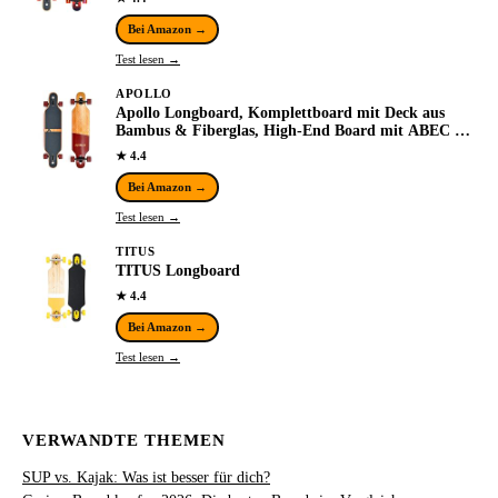
Bei Amazon →
Test lesen →
APOLLO
Apollo Longboard, Komplettboard mit Deck aus
Bambus & Fiberglas, High-End Board mit ABEC 9
Kugellager, Flex 2 Longboards für Jugendliche…
★ 4.4
Bei Amazon →
Test lesen →
TITUS
TITUS Longboard
★ 4.4
Bei Amazon →
Test lesen →
VERWANDTE THEMEN
SUP vs. Kajak: Was ist besser für dich?