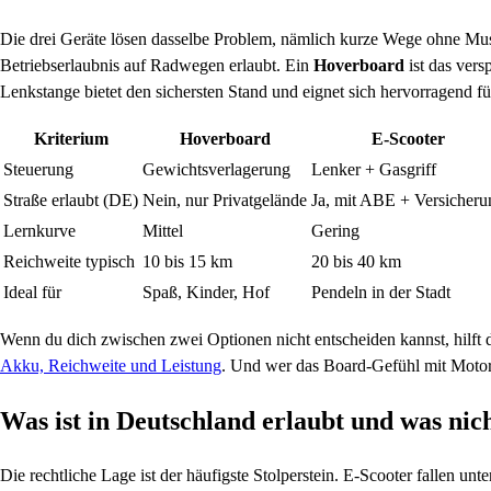
Die drei Geräte lösen dasselbe Problem, nämlich kurze Wege ohne Muske
Betriebserlaubnis auf Radwegen erlaubt. Ein
Hoverboard
ist das vers
Lenkstange bietet den sichersten Stand und eignet sich hervorragend f
Kriterium
Hoverboard
E-Scooter
Steuerung
Gewichtsverlagerung
Lenker + Gasgriff
Straße erlaubt (DE)
Nein, nur Privatgelände
Ja, mit ABE + Versicheru
Lernkurve
Mittel
Gering
Reichweite typisch
10 bis 15 km
20 bis 40 km
Ideal für
Spaß, Kinder, Hof
Pendeln in der Stadt
Wenn du dich zwischen zwei Optionen nicht entscheiden kannst, hilft d
Akku, Reichweite und Leistung
. Und wer das Board-Gefühl mit Motor
Was ist in Deutschland erlaubt und was nic
Die rechtliche Lage ist der häufigste Stolperstein. E-Scooter fallen u