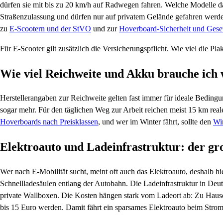
dürfen sie mit bis zu 20 km/h auf Radwegen fahren. Welche Modelle das
Straßenzulassung und dürfen nur auf privatem Gelände gefahren werden
zu
E-Scootern und der StVO
und zur
Hoverboard-Sicherheit und Gese
Für E-Scooter gilt zusätzlich die Versicherungspflicht. Wie viel die Pla
Wie viel Reichweite und Akku brauche ich 
Herstellerangaben zur Reichweite gelten fast immer für ideale Bedingun
sogar mehr. Für den täglichen Weg zur Arbeit reichen meist 15 km real
Hoverboards nach Preisklassen
, und wer im Winter fährt, sollte den
Win
Elektroauto und Ladeinfrastruktur: der g
Wer nach E-Mobilität sucht, meint oft auch das Elektroauto, deshalb h
Schnellladesäulen entlang der Autobahn. Die Ladeinfrastruktur in Deu
private Wallboxen. Die Kosten hängen stark vom Ladeort ab: Zu Hause 
bis 15 Euro werden. Damit fährt ein sparsames Elektroauto beim Stromp