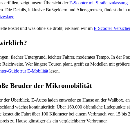
 erfüllen, zeigt unsere Übersicht der
E-Scooter mit Straßenzulassung
.
. Die Details, inklusive Bußgeldern und Altersgrenzen, findest du in
tzeslage
.
kette kostet und was ohne sie droht, erklären wir im
E-Scooter-Versiche
wirklich?
gen: flacher Untergrund, leichter Fahrer, moderates Tempo. In der Praxi
e Reichweite. Wer längere Touren plant, greift zu Modellen mit größer
ter-Guide zur E-Mobilität
lesen.
roße Bruder der Mikromobilität
ier der Überblick. E-Autos laden entweder zu Hause an der Wallbox, an
tschland wächst kontinuierlich: Über 160.000 öffentliche Ladepunkte 
kostet die Fahrt über 100 Kilometer bei einem Verbrauch von 15 bis 2
reis zu Hause günstiger als ein vergleichbarer Verbrenner.