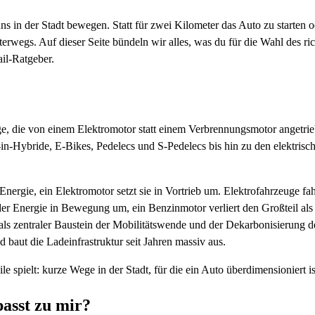
s in der Stadt bewegen. Statt für zwei Kilometer das Auto zu starten o
nterwegs. Auf dieser Seite bündeln wir alles, was du für die Wahl des r
ail-Ratgeber.
zeuge, die von einem Elektromotor statt einem Verbrennungsmotor angetr
n-Hybride, E-Bikes, Pedelecs und S-Pedelecs bis hin zu den elektrische
nergie, ein Elektromotor setzt sie in Vortrieb um. Elektrofahrzeuge fah
rtel der Energie in Bewegung um, ein Benzinmotor verliert den Großtei
 als zentraler Baustein der Mobilitätswende und der Dekarbonisierung 
aut die Ladeinfrastruktur seit Jahren massiv aus.
Meile spielt: kurze Wege in der Stadt, für die ein Auto überdimensionier
asst zu mir?