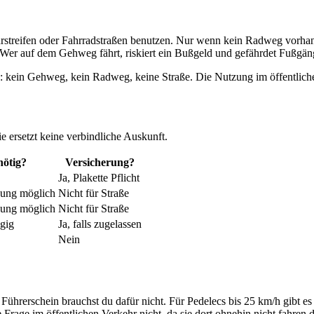
rstreifen oder Fahrradstraßen benutzen. Nur wenn kein Radweg vorhand
. Wer auf dem Gehweg fährt, riskiert ein Bußgeld und gefährdet Fußgän
g: kein Gehweg, kein Radweg, keine Straße. Die Nutzung im öffentliche
e ersetzt keine verbindliche Auskunft.
ötig?
Versicherung?
Ja, Plakette Pflicht
sung möglich
Nicht für Straße
sung möglich
Nicht für Straße
gig
Ja, falls zugelassen
Nein
ührerschein brauchst du dafür nicht. Für Pedelecs bis 25 km/h gibt es k
 Frage im öffentlichen Verkehr nicht, da sie dort ohnehin nicht fahren 