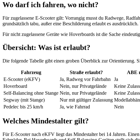
Wo darf ich fahren, wo nicht?
Für zugelassene E-Scooter gilt: Vorrangig musst du Radwege, Radfah
grundsätzlich tabu, außer eine Beschilderung erlaubt es ausdrücklich
Für nicht zugelassene Geräte wie Hoverboards ist die Sache eindeuti
Übersicht: Was ist erlaubt?
Die folgende Tabelle gibt einen groben Überblick zur Orientierung. Si
Fahrzeug
Straße erlaubt?
ABE n
E-Scooter (eKFV)
Ja, Radweg vor Fahrbahn
Ja
Hoverboard
Nein, nur Privatgelände
Keine Zulas
Self-Balancing ohne Stange
Nein, nur Privatgelände
Keine Zulas
Segway (mit Stange)
Nur mit gültiger Zulassung
Modellabhän
Pedelec bis 25 km/h
Ja, wie Fahrrad
Nein
Welches Mindestalter gilt?
Für E-Scooter nach eKFV liegt das Mindestalter bei 14 Jahren. Einen F
Fahrräder. Bei Hoverboards und Self-Balancing-Geräten stellt sich die