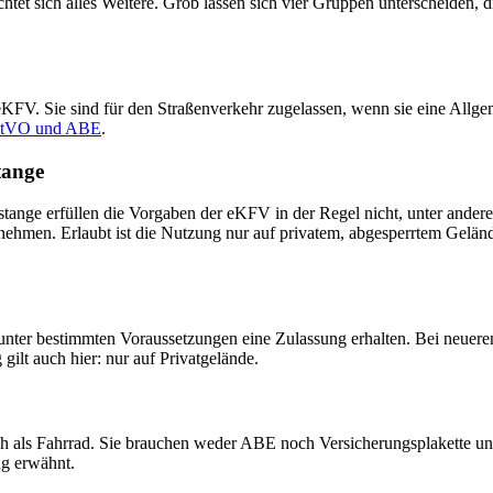
tet sich alles Weitere. Grob lassen sich vier Gruppen unterscheiden, d
eKFV. Sie sind für den Straßenverkehr zugelassen, wenn sie eine Allgem
tVO und ABE
.
tange
ange erfüllen die Vorgaben der eKFV in der Regel nicht, unter anderem
lnehmen. Erlaubt ist die Nutzung nur auf privatem, abgesperrtem Gelän
unter bestimmten Voraussetzungen eine Zulassung erhalten. Bei neueren
ilt auch hier: nur auf Privatgelände.
lich als Fahrrad. Sie brauchen weder ABE noch Versicherungsplakette un
ng erwähnt.