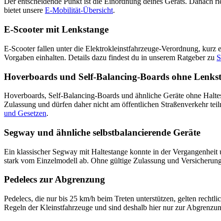
Der entscheidende Punkt ist die Einordnung deines Geräts. Danach rich
bietet unsere
E-Mobilität-Übersicht
.
E-Scooter mit Lenkstange
E-Scooter fallen unter die Elektrokleinstfahrzeuge-Verordnung, kurz 
Vorgaben einhalten. Details dazu findest du in unserem Ratgeber zu
S
Hoverboards und Self-Balancing-Boards ohne Lenks
Hoverboards, Self-Balancing-Boards und ähnliche Geräte ohne Haltest
Zulassung und dürfen daher nicht am öffentlichen Straßenverkehr tei
und Gesetzen
.
Segway und ähnliche selbstbalancierende Geräte
Ein klassischer Segway mit Haltestange konnte in der Vergangenheit 
stark vom Einzelmodell ab. Ohne gültige Zulassung und Versicherung g
Pedelecs zur Abgrenzung
Pedelecs, die nur bis 25 km/h beim Treten unterstützen, gelten recht
Regeln der Kleinstfahrzeuge und sind deshalb hier nur zur Abgrenzu