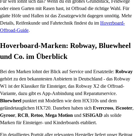
Für wen lohnt sich das? Wenn du ein großes Grundstück, Feldwege
oder einen Garten mit Rasen hast, ist Offroad die richtige Wahl. Für
glatte Höfe und Hallen ist das Zusatzgewicht dagegen unnötig. Mehr
Details, Reifenkunde und Fahrtechnik findest du im
Hoverboard-
Offroad-Guide
.
Hoverboard-Marken: Robway, Bluewheel
und Co. im Überblick
Bei den Marken lohnt der Blick auf Service und Ersatzteile:
Robway
gehört zu den bekanntesten Anbietern in Deutschland - das Robway
W1 ist der Klassiker für Einsteiger, das Robway X2 die Offroad-
Variante, dazu gibt es App-Anbindung und Reparaturservice.
Bluewheel
punktet mit Modellen wie dem HX310s und dem
geländetauglichen HX720. Daneben haben sich
Evercross
,
iScooter
,
Gyroor
,
RCB
,
Retoo
,
Mega Motion
und
SISIGAD
als solide
Marken für Einsteiger- und Kinderboards etabliert.
Ein detailliertes Porträt aller relevanten Hersteller liefert unser Beitrag