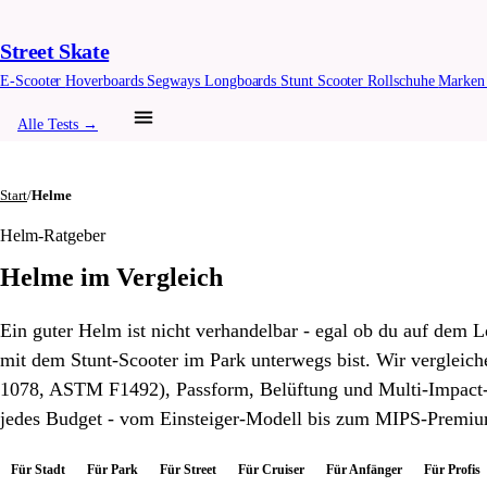
Street Skate
E-Scooter
Hoverboards
Segways
Longboards
Stunt Scooter
Rollschuhe
Marke
Alle Tests →
Start
/
Helme
Helm-Ratgeber
Helme im Vergleich
Ein guter Helm ist nicht verhandelbar - egal ob du auf dem L
mit dem Stunt-Scooter im Park unterwegs bist. Wir vergleic
1078, ASTM F1492), Passform, Belüftung und Multi-Impact-
jedes Budget - vom Einsteiger-Modell bis zum MIPS-Premi
Für Stadt
Für Park
Für Street
Für Cruiser
Für Anfänger
Für Profis