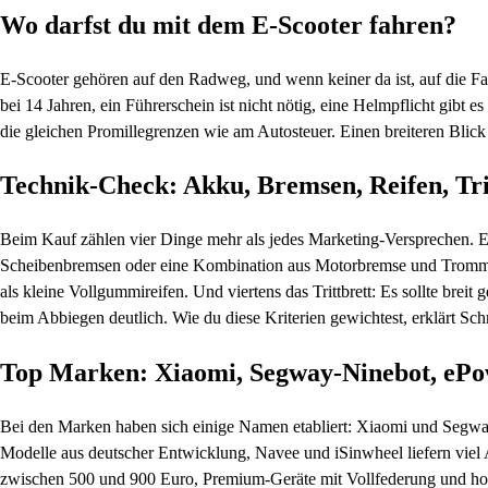
Wo darfst du mit dem E-Scooter fahren?
E-Scooter gehören auf den Radweg, und wenn keiner da ist, auf die Fa
bei 14 Jahren, ein Führerschein ist nicht nötig, eine Helmpflicht gibt
die gleichen Promillegrenzen wie am Autosteuer. Einen breiteren Blick 
Technik-Check: Akku, Bremsen, Reifen, Tri
Beim Kauf zählen vier Dinge mehr als jedes Marketing-Versprechen. Er
Scheibenbremsen oder eine Kombination aus Motorbremse und Trommelbr
als kleine Vollgummireifen. Und viertens das Trittbrett: Es sollte brei
beim Abbiegen deutlich. Wie du diese Kriterien gewichtest, erklärt Schri
Top Marken: Xiaomi, Segway-Ninebot, eP
Bei den Marken haben sich einige Namen etabliert: Xiaomi und Segw
Modelle aus deutscher Entwicklung, Navee und iSinwheel liefern viel Au
zwischen 500 und 900 Euro, Premium-Geräte mit Vollfederung und ho