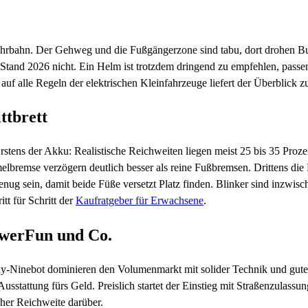
hrbahn. Der Gehweg und die Fußgängerzone sind tabu, dort drohen Bußg
 es Stand 2026 nicht. Ein Helm ist trotzdem dringend zu empfehlen, pass
auf alle Regeln der elektrischen Kleinfahrzeuge liefert der Überblick 
ttbrett
stens der Akku: Realistische Reichweiten liegen meist 25 bis 35 Proze
emse verzögern deutlich besser als reine Fußbremsen. Drittens die Re
t genug sein, damit beide Füße versetzt Platz finden. Blinker sind inzw
tt für Schritt der
Kaufratgeber für Erwachsene
.
owerFun und Co.
ay-Ninebot dominieren den Volumenmarkt mit solider Technik und gut
sstattung fürs Geld. Preislich startet der Einstieg mit Straßenzulassun
her Reichweite darüber.