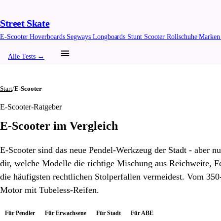
Street Skate
E-Scooter
Hoverboards
Segways
Longboards
Stunt Scooter
Rollschuhe
Marke
Alle Tests →
Start
/
E-Scooter
E-Scooter-Ratgeber
E-Scooter im Vergleich
E-Scooter sind das neue Pendel-Werkzeug der Stadt - aber nu
dir, welche Modelle die richtige Mischung aus Reichweite, 
die häufigsten rechtlichen Stolperfallen vermeidest. Vom 3
Motor mit Tubeless-Reifen.
Für Pendler
Für Erwachsene
Für Stadt
Für ABE