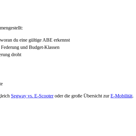
mengestellt:
 woran du eine gültige ABE erkennst
, Federung und Budget-Klassen
erung droht
te
gleich
Segway vs. E-Scooter
oder die große Übersicht zur
E-Mobilität
.