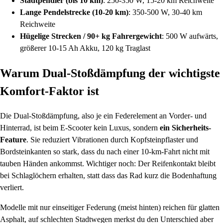
Stadtpendler (bis 10 km)
: 250-350 W, 15-20 km Reichweite
Lange Pendelstrecke (10-20 km)
: 350-500 W, 30-40 km
Reichweite
Hügelige Strecken / 90+ kg Fahrergewicht
: 500 W aufwärts,
größerer 10-15 Ah Akku, 120 kg Traglast
Warum Dual-Stoßdämpfung der wichtigste
Komfort-Faktor ist
Die Dual-Stoßdämpfung, also je ein Federelement an Vorder- und
Hinterrad, ist beim E-Scooter kein Luxus, sondern
ein Sicherheits-
Feature
. Sie reduziert Vibrationen durch Kopfsteinpflaster und
Bordsteinkanten so stark, dass du nach einer 10-km-Fahrt nicht mit
tauben Händen ankommst. Wichtiger noch: Der Reifenkontakt bleibt
bei Schlaglöchern erhalten, statt dass das Rad kurz die Bodenhaftung
verliert.
Modelle mit nur einseitiger Federung (meist hinten) reichen für glatten
Asphalt, auf schlechten Stadtwegen merkst du den Unterschied aber