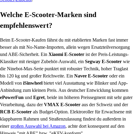
Welche E-Scooter-Marken sind
empfehlenswert?
Beim E-Scooter-Kaufen fährst du mit etablierten Marken fast immer
besser als mit No-Name-Importen, allein wegen Ersatzteilversorgung
und ABE-Sicherheit. Ein
Xiaomi E-Scooter
ist der Preis-Leistungs-
Klassiker mit riesiger Zubehör-Auswahl, ein
Segway E-Scooter
wie
die Ninebot-Max-Serie punktet mit robuster Technik, hoher Traglast
bis 120 kg und großer Reichweite. Ein
Navee E-Scooter
oder ein
Modell von
iSinwheel
bietet viel Ausstattung wie Blinker und App-
Anbindung zum kleinen Preis. Aus deutscher Entwicklung kommen
ePowerFun
und
Egret
, beide im höheren Preissegment mit sehr guter
Verarbeitung, dazu der
VMAX E-Scooter
aus der Schweiz und der
RCB E-Scooter
als Budget-Option. Elektroroller für Erwachsene mit
klappbarem Rahmen und Straßenzulassung findest du außerdem in
einer
großen Auswahl bei Amazon
, achte dort konsequent auf den
Hinweis "mit ABE" bzw. "eKFV-konform".