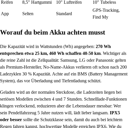
Reifen
8,5" Hartgummi
10" Luftreifen
10" Tubeless
GPS-Tracking,
App
Selten
Standard
Find My
Worauf du beim Akku achten musst
Die Kapazität wird in Wattstunden (Wh) angegeben:
270 Wh
entsprechen etwa 25 km, 460 Wh schaffen 40-50 km
. Wichtiger als
die reine Zahl ist die Zellqualität: Samsung, LG oder Panasonic gelten
als Premium-Hersteller, No-Name-Akkus verlieren oft schon nach 200
Ladezyklen 30 % Kapazität. Achte auf ein BMS (Battery Management
System), das vor Überladung und Tiefentladung schützt.
Geladen wird an der normalen Steckdose, die Ladezeiten liegen bei
seriösen Modellen zwischen 4 und 7 Stunden. Schnelllade-Funktionen
klingen verlockend, reduzieren aber die Lebensdauer messbar: Wer
sein Pendelfahrzeug 5 Jahre nutzen will, lädt lieber langsam.
IPX5
oder besser
sollte die Schutzklasse sein, damit du auch bei leichtem
Regen fahren kannst, hochwertige Modelle erreichen IPX6. Wie du