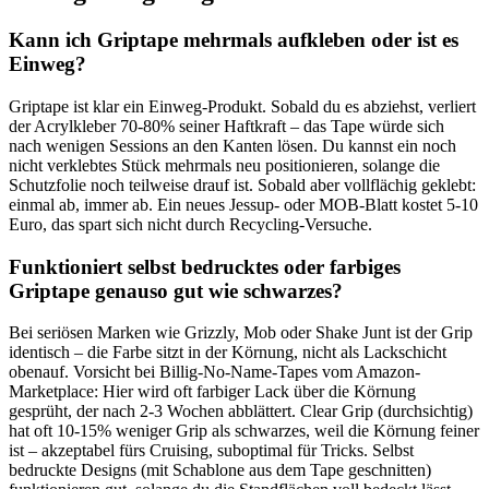
Kann ich Griptape mehrmals aufkleben oder ist es
Einweg?
Griptape ist klar ein Einweg-Produkt. Sobald du es abziehst, verliert
der Acrylkleber 70-80% seiner Haftkraft – das Tape würde sich
nach wenigen Sessions an den Kanten lösen. Du kannst ein noch
nicht verklebtes Stück mehrmals neu positionieren, solange die
Schutzfolie noch teilweise drauf ist. Sobald aber vollflächig geklebt:
einmal ab, immer ab. Ein neues Jessup- oder MOB-Blatt kostet 5-10
Euro, das spart sich nicht durch Recycling-Versuche.
Funktioniert selbst bedrucktes oder farbiges
Griptape genauso gut wie schwarzes?
Bei seriösen Marken wie Grizzly, Mob oder Shake Junt ist der Grip
identisch – die Farbe sitzt in der Körnung, nicht als Lackschicht
obenauf. Vorsicht bei Billig-No-Name-Tapes vom Amazon-
Marketplace: Hier wird oft farbiger Lack über die Körnung
gesprüht, der nach 2-3 Wochen abblättert. Clear Grip (durchsichtig)
hat oft 10-15% weniger Grip als schwarzes, weil die Körnung feiner
ist – akzeptabel fürs Cruising, suboptimal für Tricks. Selbst
bedruckte Designs (mit Schablone aus dem Tape geschnitten)