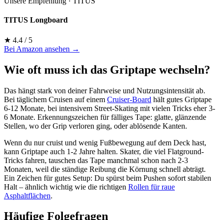
Unsere Empfehlung · TITUS
TITUS Longboard
★ 4.4 / 5
Bei Amazon ansehen →
Wie oft muss ich das Griptape wechseln?
Das hängt stark von deiner Fahrweise und Nutzungsintensität ab.
Bei täglichem Cruisen auf einem
Cruiser-Board
hält gutes Griptape
6-12 Monate, bei intensivem Street-Skating mit vielen Tricks eher 3-
6 Monate. Erkennungszeichen für fälliges Tape: glatte, glänzende
Stellen, wo der Grip verloren ging, oder ablösende Kanten.
Wenn du nur cruist und wenig Fußbewegung auf dem Deck hast,
kann Griptape auch 1-2 Jahre halten. Skater, die viel Flatground-
Tricks fahren, tauschen das Tape manchmal schon nach 2-3
Monaten, weil die ständige Reibung die Körnung schnell abträgt.
Ein Zeichen für gutes Setup: Du spürst beim Pushen sofort stabilen
Halt – ähnlich wichtig wie die richtigen
Rollen für raue
Asphaltflächen
.
Häufige Folgefragen