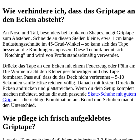
Wie verhindere ich, dass das Griptape an
den Ecken absteht?
An Nose und Tail, besonders bei konkaven Shapes, neigt Griptape
zum Abstehen. Schneide an diesen Stellen kleine, etwa 1 cm lange
Entlastungsschnitte im 45-Grad-Winkel – so kann sich das Tape
besser an die Rundungen anpassen. Diese Technik nennt sich
"Notching" und wird von Profis standardmäßig verwendet.
Drücke das Tape an den Ecken mit einem Feuerzeug oder Föhn an:
Die Wärme macht den Kleber geschmeidiger und das Tape
formbarer. Pass auf, dass du das Deck nicht verbrennst – 5-10
Sekunden sanfte Hitze reichen völlig. Danach mit festem Druck die
Ecken andrücken und glattstreichen. Wenn du dein Setup komplett
machen möchtest, schau dir auch passende
Skate-Schuhe mit gutem
Grip
an – die richtige Kombination aus Board und Schuhen macht
den Unterschied.
Wie pflege ich frisch aufgeklebtes
Griptape?
Lass das Tape nach dem Aufkleben mindestens 2-3 Stunden ruhen,