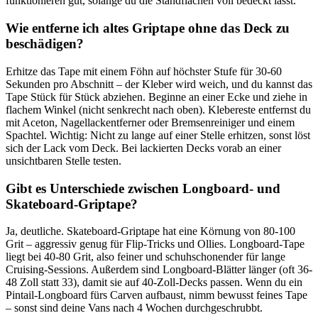
funktionieren gut, solange du die Standflächen voll bedeckt lässt.
Wie entferne ich altes Griptape ohne das Deck zu
beschädigen?
Erhitze das Tape mit einem Föhn auf höchster Stufe für 30-60
Sekunden pro Abschnitt – der Kleber wird weich, und du kannst das
Tape Stück für Stück abziehen. Beginne an einer Ecke und ziehe in
flachem Winkel (nicht senkrecht nach oben). Klebereste entfernst du
mit Aceton, Nagellackentferner oder Bremsenreiniger und einem
Spachtel. Wichtig: Nicht zu lange auf einer Stelle erhitzen, sonst löst
sich der Lack vom Deck. Bei lackierten Decks vorab an einer
unsichtbaren Stelle testen.
Gibt es Unterschiede zwischen Longboard- und
Skateboard-Griptape?
Ja, deutliche. Skateboard-Griptape hat eine Körnung von 80-100
Grit – aggressiv genug für Flip-Tricks und Ollies. Longboard-Tape
liegt bei 40-80 Grit, also feiner und schuhschonender für lange
Cruising-Sessions. Außerdem sind Longboard-Blätter länger (oft 36-
48 Zoll statt 33), damit sie auf 40-Zoll-Decks passen. Wenn du ein
Pintail-Longboard fürs Carven aufbaust, nimm bewusst feines Tape
– sonst sind deine Vans nach 4 Wochen durchgeschrubbt.