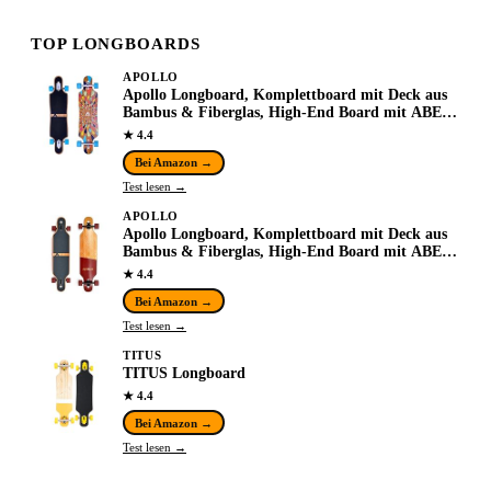
TOP LONGBOARDS
APOLLO
Apollo Longboard, Komplettboard mit Deck aus
Bambus & Fiberglas, High-End Board mit ABEC
9 Kugellager, Flex 2 Longboards für
★ 4.4
Jugendliche…
Bei Amazon →
Test lesen →
APOLLO
Apollo Longboard, Komplettboard mit Deck aus
Bambus & Fiberglas, High-End Board mit ABEC
9 Kugellager, Flex 2 Longboards für
★ 4.4
Jugendliche…
Bei Amazon →
Test lesen →
TITUS
TITUS Longboard
★ 4.4
Bei Amazon →
Test lesen →