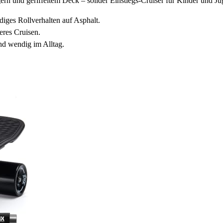
und geriffeltem Deck – solider Einstiegs-Cruiser für Kinder und Jug
ges Rollverhalten auf Asphalt.
eres Cruisen.
nd wendig im Alltag.