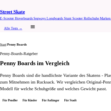
Street Skate
E-Scooter
Hoverboards
Segways
Longboards
Stunt Scooter
Rollschuhe
Marke
Alle Tests →
Start
/
Penny Boards
Penny-Boards-Ratgeber
Penny Boards im Vergleich
Penny Boards sind die handlichste Variante des Skatens - Pla
zum Mitnehmen im Rucksack. Wir vergleichen Original-Penny
Modell für welche Schuhgröße und welches Gewicht passt.
Für Pendler
Für Kinder
Für Anfänger
Für Stadt