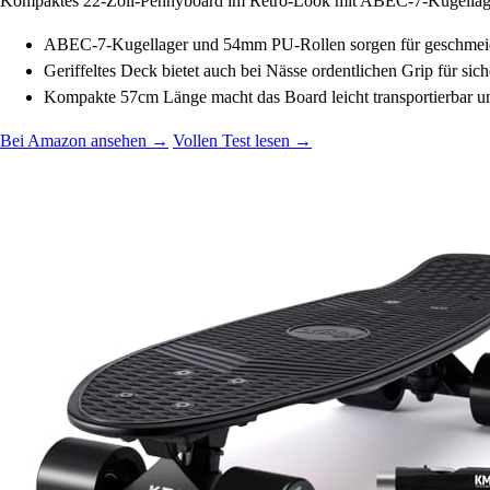
Kompaktes 22-Zoll-Pennyboard im Retro-Look mit ABEC-7-Kugellagern 
ABEC-7-Kugellager und 54mm PU-Rollen sorgen für geschmeidi
Geriffeltes Deck bietet auch bei Nässe ordentlichen Grip für sich
Kompakte 57cm Länge macht das Board leicht transportierbar u
Bei Amazon ansehen →
Vollen Test lesen →