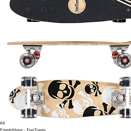
#4
Empfehlung · FunTomia