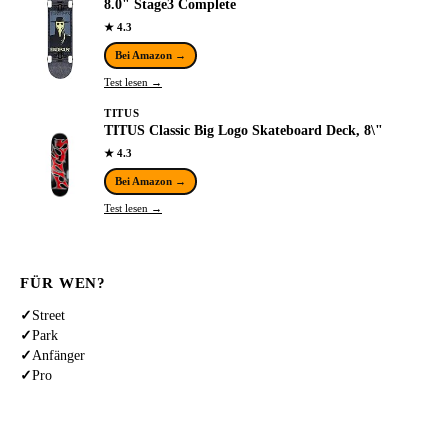
8.0" Stage3 Complete
★ 4.3
Bei Amazon →
Test lesen →
TITUS
TITUS Classic Big Logo Skateboard Deck, 8\"
★ 4.3
Bei Amazon →
Test lesen →
FÜR WEN?
✓
Street
✓
Park
✓
Anfänger
✓
Pro