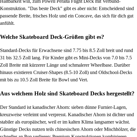
Haltbarkeit will, zum Powell Peralta Flight Deck mit Verbund-
Konstruktion. "Das beste Deck" gibt es aber nicht: Entscheidend sind
passende Breite, frisches Holz und ein Concave, das sich für dich gut
anfühlt.
Welche Skateboard Deck-Größen gibt es?
Standard-Decks für Erwachsene sind 7.75 bis 8.5 Zoll breit und rund
31 bis 32.5 Zoll lang. Für Kinder gibt es Mini-Decks von 7.0 bis 7.5
Zoll Breite mit kürzerer Länge und schmalerer Wheelbase. Darüber
hinaus existieren Cruiser-Shapes (8.5-10 Zoll) und Oldschool-Decks
mit bis zu 10.5 Zoll Breite für Bowl und Vert.
Aus welchem Holz sind Skateboard Decks hergestellt?
Der Standard ist kanadischer Ahorn: sieben dünne Furnier-Lagen,
kreuzweise verleimt und verpresst. Kanadischer Ahorn ist dichter und
stabiler als europäischer, weil er im kalten Klima langsamer wächst.
Günstige Decks nutzen teils chinesischen Ahorn oder Mischhölzer, die
schneller an Pop verlieren; Premium-Konstruktionen kombinieren