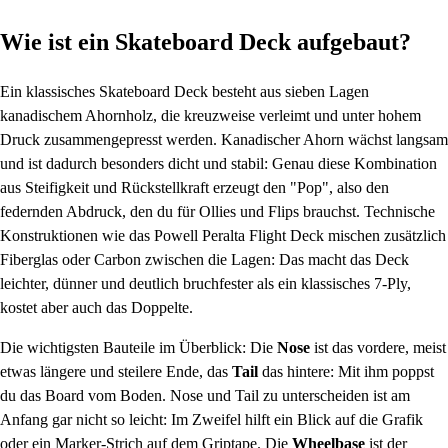
Wie ist ein Skateboard Deck aufgebaut?
Ein klassisches Skateboard Deck besteht aus sieben Lagen
kanadischem Ahornholz, die kreuzweise verleimt und unter hohem
Druck zusammengepresst werden. Kanadischer Ahorn wächst langsam
und ist dadurch besonders dicht und stabil: Genau diese Kombination
aus Steifigkeit und Rückstellkraft erzeugt den "Pop", also den
federnden Abdruck, den du für Ollies und Flips brauchst. Technische
Konstruktionen wie das Powell Peralta Flight Deck mischen zusätzlich
Fiberglas oder Carbon zwischen die Lagen: Das macht das Deck
leichter, dünner und deutlich bruchfester als ein klassisches 7-Ply,
kostet aber auch das Doppelte.
Die wichtigsten Bauteile im Überblick: Die
Nose
ist das vordere, meist
etwas längere und steilere Ende, das
Tail
das hintere: Mit ihm poppst
du das Board vom Boden. Nose und Tail zu unterscheiden ist am
Anfang gar nicht so leicht: Im Zweifel hilft ein Blick auf die Grafik
oder ein Marker-Strich auf dem Griptape. Die
Wheelbase
ist der