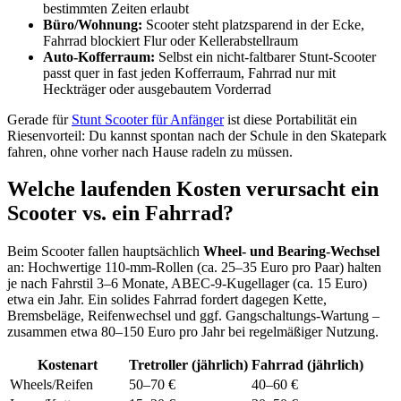
bestimmten Zeiten erlaubt
Büro/Wohnung:
Scooter steht platzsparend in der Ecke,
Fahrrad blockiert Flur oder Kellerabstellraum
Auto-Kofferraum:
Selbst ein nicht-faltbarer Stunt-Scooter
passt quer in fast jeden Kofferraum, Fahrrad nur mit
Heckträger oder ausgebautem Vorderrad
Gerade für
Stunt Scooter für Anfänger
ist diese Portabilität ein
Riesenvorteil: Du kannst spontan nach der Schule in den Skatepark
fahren, ohne vorher nach Hause radeln zu müssen.
Welche laufenden Kosten verursacht ein
Scooter vs. ein Fahrrad?
Beim Scooter fallen hauptsächlich
Wheel- und Bearing-Wechsel
an: Hochwertige 110-mm-Rollen (ca. 25–35 Euro pro Paar) halten
je nach Fahrstil 3–6 Monate, ABEC-9-Kugellager (ca. 15 Euro)
etwa ein Jahr. Ein solides Fahrrad fordert dagegen Kette,
Bremsbeläge, Reifenwechsel und ggf. Gangschaltungs-Wartung –
zusammen etwa 80–150 Euro pro Jahr bei regelmäßiger Nutzung.
Kostenart
Tretroller (jährlich)
Fahrrad (jährlich)
Wheels/Reifen
50–70 €
40–60 €