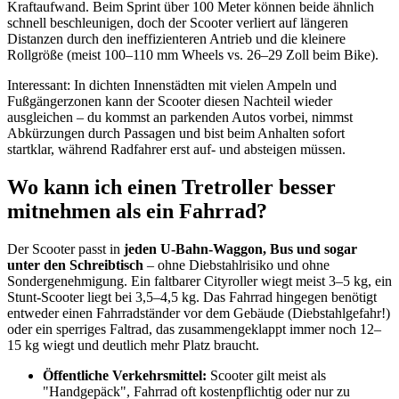
Kraftaufwand. Beim Sprint über 100 Meter können beide ähnlich
schnell beschleunigen, doch der Scooter verliert auf längeren
Distanzen durch den ineffizienteren Antrieb und die kleinere
Rollgröße (meist 100–110 mm Wheels vs. 26–29 Zoll beim Bike).
Interessant: In dichten Innenstädten mit vielen Ampeln und
Fußgängerzonen kann der Scooter diesen Nachteil wieder
ausgleichen – du kommst an parkenden Autos vorbei, nimmst
Abkürzungen durch Passagen und bist beim Anhalten sofort
startklar, während Radfahrer erst auf- und absteigen müssen.
Wo kann ich einen Tretroller besser
mitnehmen als ein Fahrrad?
Der Scooter passt in
jeden U-Bahn-Waggon, Bus und sogar
unter den Schreibtisch
– ohne Diebstahlrisiko und ohne
Sondergenehmigung. Ein faltbarer Cityroller wiegt meist 3–5 kg, ein
Stunt-Scooter liegt bei 3,5–4,5 kg. Das Fahrrad hingegen benötigt
entweder einen Fahrradständer vor dem Gebäude (Diebstahlgefahr!)
oder ein sperriges Faltrad, das zusammengeklappt immer noch 12–
15 kg wiegt und deutlich mehr Platz braucht.
Öffentliche Verkehrsmittel:
Scooter gilt meist als
"Handgepäck", Fahrrad oft kostenpflichtig oder nur zu