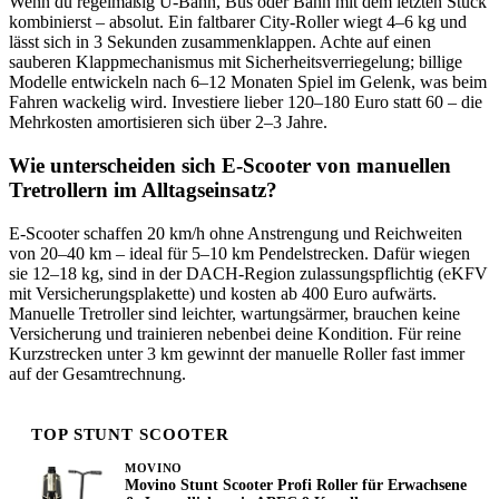
Wenn du regelmäßig U-Bahn, Bus oder Bahn mit dem letzten Stück
kombinierst – absolut. Ein faltbarer City-Roller wiegt 4–6 kg und
lässt sich in 3 Sekunden zusammenklappen. Achte auf einen
sauberen Klappmechanismus mit Sicherheitsverriegelung; billige
Modelle entwickeln nach 6–12 Monaten Spiel im Gelenk, was beim
Fahren wackelig wird. Investiere lieber 120–180 Euro statt 60 – die
Mehrkosten amortisieren sich über 2–3 Jahre.
Wie unterscheiden sich E-Scooter von manuellen
Tretrollern im Alltagseinsatz?
E-Scooter schaffen 20 km/h ohne Anstrengung und Reichweiten
von 20–40 km – ideal für 5–10 km Pendelstrecken. Dafür wiegen
sie 12–18 kg, sind in der DACH-Region zulassungspflichtig (eKFV
mit Versicherungsplakette) und kosten ab 400 Euro aufwärts.
Manuelle Tretroller sind leichter, wartungsärmer, brauchen keine
Versicherung und trainieren nebenbei deine Kondition. Für reine
Kurzstrecken unter 3 km gewinnt der manuelle Roller fast immer
auf der Gesamtrechnung.
TOP STUNT SCOOTER
MOVINO
Movino Stunt Scooter Profi Roller für Erwachsene