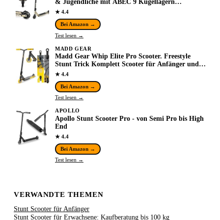
& Jugendliche mit ABEC 9 Kugellagern
Kickscooter mit 100mm Rad 6061 Aluminium-
★ 4.4
Deck Gewic…
Bei Amazon →
Test lesen →
MADD GEAR
Madd Gear Whip Elite Pro Scooter. Freestyle
Stunt Trick Komplett Scooter für Anfänger und
Fortgeschrittene. Für Kinder ab 8 Jahren. Leich…
★ 4.4
Bei Amazon →
Test lesen →
APOLLO
Apollo Stunt Scooter Pro - von Semi Pro bis High
End
★ 4.4
Bei Amazon →
Test lesen →
VERWANDTE THEMEN
Stunt Scooter für Anfänger
Stunt Scooter für Erwachsene: Kaufberatung bis 100 kg