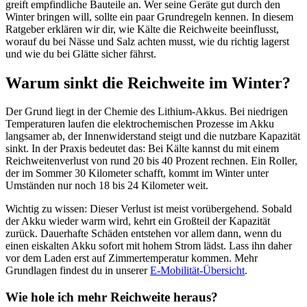
greift empfindliche Bauteile an. Wer seine Geräte gut durch den
Winter bringen will, sollte ein paar Grundregeln kennen. In diesem
Ratgeber erklären wir dir, wie Kälte die Reichweite beeinflusst,
worauf du bei Nässe und Salz achten musst, wie du richtig lagerst
und wie du bei Glätte sicher fährst.
Warum sinkt die Reichweite im Winter?
Der Grund liegt in der Chemie des Lithium-Akkus. Bei niedrigen
Temperaturen laufen die elektrochemischen Prozesse im Akku
langsamer ab, der Innenwiderstand steigt und die nutzbare Kapazität
sinkt. In der Praxis bedeutet das: Bei Kälte kannst du mit einem
Reichweitenverlust von rund 20 bis 40 Prozent rechnen. Ein Roller,
der im Sommer 30 Kilometer schafft, kommt im Winter unter
Umständen nur noch 18 bis 24 Kilometer weit.
Wichtig zu wissen: Dieser Verlust ist meist vorübergehend. Sobald
der Akku wieder warm wird, kehrt ein Großteil der Kapazität
zurück. Dauerhafte Schäden entstehen vor allem dann, wenn du
einen eiskalten Akku sofort mit hohem Strom lädst. Lass ihn daher
vor dem Laden erst auf Zimmertemperatur kommen. Mehr
Grundlagen findest du in unserer
E-Mobilität-Übersicht
.
Wie hole ich mehr Reichweite heraus?