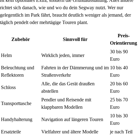
ist kein optionales Extra, sondern die Grundausstattung. Alles andere
richtet sich danach, wie und wo du dein Segway nutzt. Wer nur
gelegentlich im Park fährt, braucht deutlich weniger als jemand, der
täglich pendelt oder mehrtägige Touren plant.
Preis-
Zubehör
Sinnvoll für
Orientierung
30 bis 90
Helm
Wirklich jeden, immer
Euro
Beleuchtung und
Fahrten in der Dämmerung und im
10 bis 40
Reflektoren
Straßenverkehr
Euro
Alle, die das Gerät draußen
20 bis 60
Schloss
abstellen
Euro
Pendler und Reisende mit
25 bis 70
Transporttasche
klappbaren Modellen
Euro
10 bis 30
Handyhalterung
Navigation auf längeren Touren
Euro
Ersatzteile
Vielfahrer und ältere Modelle
je nach Teil