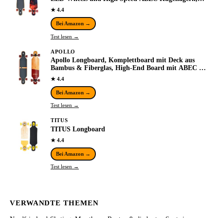
Drop Through Freeride Skaten Cruiser Board
★ 4.4
Bei Amazon →
Test lesen →
APOLLO
Apollo Longboard, Komplettboard mit Deck aus
Bambus & Fiberglas, High-End Board mit ABEC 9
Kugellager, Flex 2 Longboards für Jugendliche…
★ 4.4
Bei Amazon →
Test lesen →
TITUS
TITUS Longboard
★ 4.4
Bei Amazon →
Test lesen →
VERWANDTE THEMEN