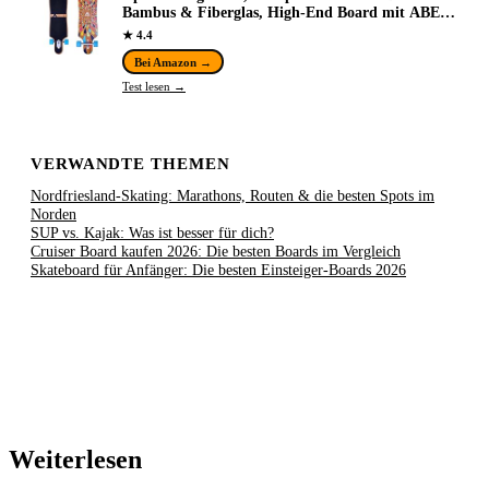
Bambus & Fiberglas, High-End Board mit ABEC
9 Kugellager, Flex 2 Longboards für
★ 4.4
Jugendliche…
Bei Amazon →
Test lesen →
VERWANDTE THEMEN
Nordfriesland-Skating: Marathons, Routen & die besten Spots im
Norden
SUP vs. Kajak: Was ist besser für dich?
Cruiser Board kaufen 2026: Die besten Boards im Vergleich
Skateboard für Anfänger: Die besten Einsteiger-Boards 2026
Weiterlesen