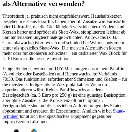
als Alternative verwenden?
Theoretisch ja, praktisch nicht empfehlenswert. Haushaltskerzen
bestehen meist aus Paraffin, haben aber oft Zusätze wie Farbstoffe
oder Duftstoffe, die die Gleitfähigkeit verschlechtern. Zudem sind
Kerzen härter und spröder als Skate-Wax, sie splitterten leichter ab
und hinterlassen ungleichmäßige Schichten. Autowachs (z. B.
Carnaubawachs) ist zu weich und schmiert bei Wärme, außerdem
teurer als spezielles Skate-Wax. Die meisten Alternativen kosten
mehr oder funktionieren schlechter – ein dedizierter Wax-Block für
5–10 Euro ist die bessere Investition.
Einige Skater schwören auf DIY-Mischungen aus reinem Paraffin
(Apotheke oder Bastelladen) und Bienenwachs, im Verhältnis
70:30. Das funktioniert, erfordert aber Schmelzen und Gießen – für
die meisten ist fertiges Skate-Wax praktikabler. Wenn du
experimentieren willst: Reines Paraffinwachs aus dem
Bastelgeschäft (ca. 3 Euro pro 250 g) ist eine günstige Basisoption,
aber ohne Zusätze ist die Konsistenz oft nicht optimal.
Fertigprodukte sind auf die speziellen Anforderungen des Skatens
abgestimmt und ersparen dir Experimente. Ähnlich wie bei
Skate-
Schuhen
lohnt sich hier spezifisches Equipment gegenüber
improvisierten Lösungen.