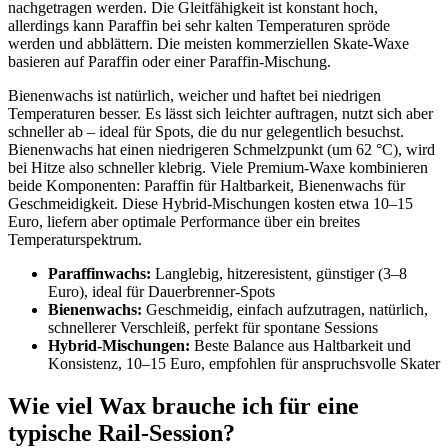
nachgetragen werden. Die Gleitfähigkeit ist konstant hoch,
allerdings kann Paraffin bei sehr kalten Temperaturen spröde
werden und abblättern. Die meisten kommerziellen Skate-Waxe
basieren auf Paraffin oder einer Paraffin-Mischung.
Bienenwachs ist natürlich, weicher und haftet bei niedrigen
Temperaturen besser. Es lässt sich leichter auftragen, nutzt sich aber
schneller ab – ideal für Spots, die du nur gelegentlich besuchst.
Bienenwachs hat einen niedrigeren Schmelzpunkt (um 62 °C), wird
bei Hitze also schneller klebrig. Viele Premium-Waxe kombinieren
beide Komponenten: Paraffin für Haltbarkeit, Bienenwachs für
Geschmeidigkeit. Diese Hybrid-Mischungen kosten etwa 10–15
Euro, liefern aber optimale Performance über ein breites
Temperaturspektrum.
Paraffinwachs:
Langlebig, hitzeresistent, günstiger (3–8
Euro), ideal für Dauerbrenner-Spots
Bienenwachs:
Geschmeidig, einfach aufzutragen, natürlich,
schnellerer Verschleiß, perfekt für spontane Sessions
Hybrid-Mischungen:
Beste Balance aus Haltbarkeit und
Konsistenz, 10–15 Euro, empfohlen für anspruchsvolle Skater
Wie viel Wax brauche ich für eine
typische Rail-Session?