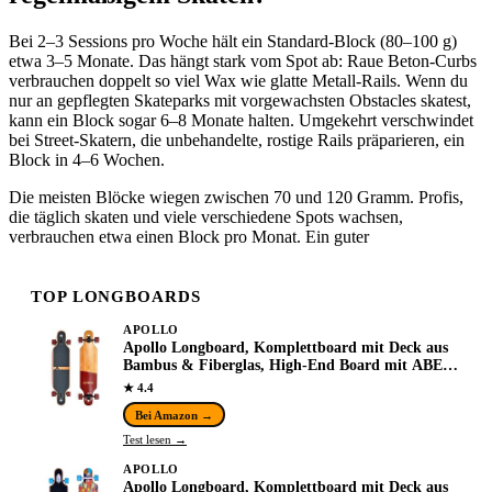
Bei 2–3 Sessions pro Woche hält ein Standard-Block (80–100 g)
etwa 3–5 Monate. Das hängt stark vom Spot ab: Raue Beton-Curbs
verbrauchen doppelt so viel Wax wie glatte Metall-Rails. Wenn du
nur an gepflegten Skateparks mit vorgewachsten Obstacles skatest,
kann ein Block sogar 6–8 Monate halten. Umgekehrt verschwindet
bei Street-Skatern, die unbehandelte, rostige Rails präparieren, ein
Block in 4–6 Wochen.
Die meisten Blöcke wiegen zwischen 70 und 120 Gramm. Profis,
die täglich skaten und viele verschiedene Spots wachsen,
verbrauchen etwa einen Block pro Monat. Ein guter
TOP LONGBOARDS
APOLLO
Apollo Longboard, Komplettboard mit Deck aus
Bambus & Fiberglas, High-End Board mit ABEC
9 Kugellager, Flex 2 Longboards für
★ 4.4
Jugendliche…
Bei Amazon →
Test lesen →
APOLLO
Apollo Longboard, Komplettboard mit Deck aus