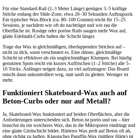
Für eine Standard-Rail (2–3 Meter Länge) genügen 3–5 kräftige
Striche entlang der Slide-Zone, etwa 20–30 Sekunden Auftragszeit.
Ein typischer Wax-Block (ca. 80–100 Gramm) reicht für 15–25
Sessions, je nachdem wie oft du nachträgst und wie rau die
Oberfläche ist. Rostige oder poröse Rails saugen mehr Wax auf,
glatte Edelstahl-Curbs halten die Schicht länger.
Trage das Wax in gleichmäßigen, überlappenden Strichen auf –
nicht zu dick, sonst verschmiert es. Eine dünne, gleichmäßige
Schicht ist effektiver als ein ungleichmäßiger Klumpen. Bei häufig
genutzten Spots reicht ein kurzes Auffrischen (1–2 Striche) alle 5–
10 Tricks. Anfänger neigen dazu, zu viel aufzutragen: Das Board
rutscht dann unkontrolliert weg, statt sanft zu gleiten. Weniger ist
mehr.
Funktioniert Skateboard-Wax auch auf
Beton-Curbs oder nur auf Metall?
Ja, Skateboard-Wax funktioniert auf beiden Oberflächen, aber die
Anforderungen unterscheiden sich. Beton ist porös und rau – hier
brauchst du ein weicheres Wax, das in die Mikroporen eindringt und
eine glatte Gleitschicht bildet. Härteres Wax perlt auf Beton oft ab,
ohne richtig zu haften. Klassisches Paraffin-Wax (mittlere Härte) ist