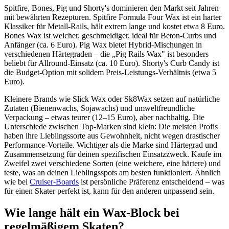
Spitfire, Bones, Pig und Shorty's dominieren den Markt seit Jahren
mit bewährten Rezepturen. Spitfire Formula Four Wax ist ein harter
Klassiker für Metall-Rails, hält extrem lange und kostet etwa 8 Euro.
Bones Wax ist weicher, geschmeidiger, ideal für Beton-Curbs und
Anfänger (ca. 6 Euro). Pig Wax bietet Hybrid-Mischungen in
verschiedenen Härtegraden – die „Pig Rails Wax" ist besonders
beliebt für Allround-Einsatz (ca. 10 Euro). Shorty's Curb Candy ist
die Budget-Option mit solidem Preis-Leistungs-Verhältnis (etwa 5
Euro).
Kleinere Brands wie Slick Wax oder Sk8Wax setzen auf natürliche
Zutaten (Bienenwachs, Sojawachs) und umweltfreundliche
Verpackung – etwas teurer (12–15 Euro), aber nachhaltig. Die
Unterschiede zwischen Top-Marken sind klein: Die meisten Profis
haben ihre Lieblingssorte aus Gewohnheit, nicht wegen drastischer
Performance-Vorteile. Wichtiger als die Marke sind Härtegrad und
Zusammensetzung für deinen spezifischen Einsatzzweck. Kaufe im
Zweifel zwei verschiedene Sorten (eine weichere, eine härtere) und
teste, was an deinen Lieblingsspots am besten funktioniert. Ähnlich
wie bei
Cruiser-Boards
ist persönliche Präferenz entscheidend – was
für einen Skater perfekt ist, kann für den anderen unpassend sein.
Wie lange hält ein Wax-Block bei
regelmäßigem Skaten?