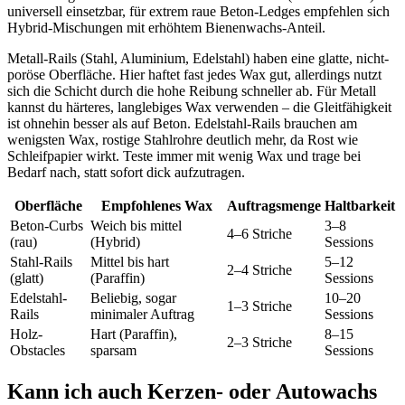
universell einsetzbar, für extrem raue Beton-Ledges empfehlen sich
Hybrid-Mischungen mit erhöhtem Bienenwachs-Anteil.
Metall-Rails (Stahl, Aluminium, Edelstahl) haben eine glatte, nicht-
poröse Oberfläche. Hier haftet fast jedes Wax gut, allerdings nutzt
sich die Schicht durch die hohe Reibung schneller ab. Für Metall
kannst du härteres, langlebiges Wax verwenden – die Gleitfähigkeit
ist ohnehin besser als auf Beton. Edelstahl-Rails brauchen am
wenigsten Wax, rostige Stahlrohre deutlich mehr, da Rost wie
Schleifpapier wirkt. Teste immer mit wenig Wax und trage bei
Bedarf nach, statt sofort dick aufzutragen.
Oberfläche
Empfohlenes Wax
Auftragsmenge
Haltbarkeit
Beton-Curbs
Weich bis mittel
3–8
4–6 Striche
(rau)
(Hybrid)
Sessions
Stahl-Rails
Mittel bis hart
5–12
2–4 Striche
(glatt)
(Paraffin)
Sessions
Edelstahl-
Beliebig, sogar
10–20
1–3 Striche
Rails
minimaler Auftrag
Sessions
Holz-
Hart (Paraffin),
8–15
2–3 Striche
Obstacles
sparsam
Sessions
Kann ich auch Kerzen- oder Autowachs