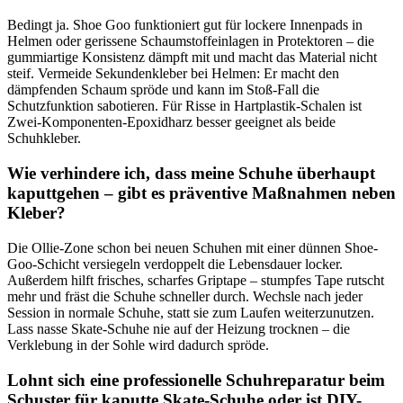
Bedingt ja. Shoe Goo funktioniert gut für lockere Innenpads in
Helmen oder gerissene Schaumstoffeinlagen in Protektoren – die
gummiartige Konsistenz dämpft mit und macht das Material nicht
steif. Vermeide Sekundenkleber bei Helmen: Er macht den
dämpfenden Schaum spröde und kann im Stoß-Fall die
Schutzfunktion sabotieren. Für Risse in Hartplastik-Schalen ist
Zwei-Komponenten-Epoxidharz besser geeignet als beide
Schuhkleber.
Wie verhindere ich, dass meine Schuhe überhaupt
kaputtgehen – gibt es präventive Maßnahmen neben
Kleber?
Die Ollie-Zone schon bei neuen Schuhen mit einer dünnen Shoe-
Goo-Schicht versiegeln verdoppelt die Lebensdauer locker.
Außerdem hilft frisches, scharfes Griptape – stumpfes Tape rutscht
mehr und fräst die Schuhe schneller durch. Wechsle nach jeder
Session in normale Schuhe, statt sie zum Laufen weiterzunutzen.
Lass nasse Skate-Schuhe nie auf der Heizung trocknen – die
Verklebung in der Sohle wird dadurch spröde.
Lohnt sich eine professionelle Schuhreparatur beim
Schuster für kaputte Skate-Schuhe oder ist DIY-