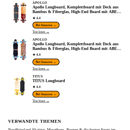
APOLLO
Apollo Longboard, Komplettboard mit Deck aus
Bambus & Fiberglas, High-End Board mit ABEC
9 Kugellager, Flex 2 Longboards für
★ 4.4
Jugendliche…
Bei Amazon →
Test lesen →
APOLLO
Apollo Longboard, Komplettboard mit Deck aus
Bambus & Fiberglas, High-End Board mit ABEC
9 Kugellager, Flex 2 Longboards für
★ 4.4
Jugendliche…
Bei Amazon →
Test lesen →
TITUS
TITUS Longboard
★ 4.4
Bei Amazon →
Test lesen →
VERWANDTE THEMEN
Nordfriesland-Skating: Marathons, Routen & die besten Spots im