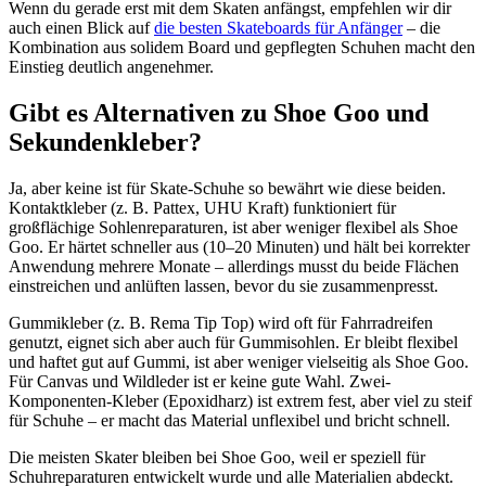
Wenn du gerade erst mit dem Skaten anfängst, empfehlen wir dir
auch einen Blick auf
die besten Skateboards für Anfänger
– die
Kombination aus solidem Board und gepflegten Schuhen macht den
Einstieg deutlich angenehmer.
Gibt es Alternativen zu Shoe Goo und
Sekundenkleber?
Ja, aber keine ist für Skate-Schuhe so bewährt wie diese beiden.
Kontaktkleber (z. B. Pattex, UHU Kraft) funktioniert für
großflächige Sohlenreparaturen, ist aber weniger flexibel als Shoe
Goo. Er härtet schneller aus (10–20 Minuten) und hält bei korrekter
Anwendung mehrere Monate – allerdings musst du beide Flächen
einstreichen und anlüften lassen, bevor du sie zusammenpresst.
Gummikleber (z. B. Rema Tip Top) wird oft für Fahrradreifen
genutzt, eignet sich aber auch für Gummisohlen. Er bleibt flexibel
und haftet gut auf Gummi, ist aber weniger vielseitig als Shoe Goo.
Für Canvas und Wildleder ist er keine gute Wahl. Zwei-
Komponenten-Kleber (Epoxidharz) ist extrem fest, aber viel zu steif
für Schuhe – er macht das Material unflexibel und bricht schnell.
Die meisten Skater bleiben bei Shoe Goo, weil er speziell für
Schuhreparaturen entwickelt wurde und alle Materialien abdeckt.