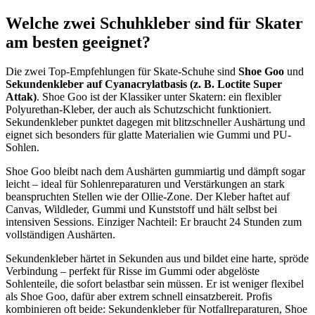
Welche zwei Schuhkleber sind für Skater
am besten geeignet?
Die zwei Top-Empfehlungen für Skate-Schuhe sind
Shoe Goo
und
Sekundenkleber auf Cyanacrylatbasis (z. B. Loctite Super
Attak)
. Shoe Goo ist der Klassiker unter Skatern: ein flexibler
Polyurethan-Kleber, der auch als Schutzschicht funktioniert.
Sekundenkleber punktet dagegen mit blitzschneller Aushärtung und
eignet sich besonders für glatte Materialien wie Gummi und PU-
Sohlen.
Shoe Goo bleibt nach dem Aushärten gummiartig und dämpft sogar
leicht – ideal für Sohlenreparaturen und Verstärkungen an stark
beanspruchten Stellen wie der Ollie-Zone. Der Kleber haftet auf
Canvas, Wildleder, Gummi und Kunststoff und hält selbst bei
intensiven Sessions. Einziger Nachteil: Er braucht 24 Stunden zum
vollständigen Aushärten.
Sekundenkleber härtet in Sekunden aus und bildet eine harte, spröde
Verbindung – perfekt für Risse im Gummi oder abgelöste
Sohlenteile, die sofort belastbar sein müssen. Er ist weniger flexibel
als Shoe Goo, dafür aber extrem schnell einsatzbereit. Profis
kombinieren oft beide: Sekundenkleber für Notfallreparaturen, Shoe