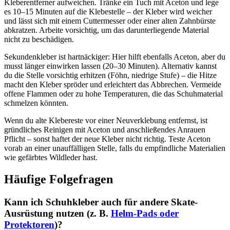
Kleberentferner aufweichen. Tränke ein Tuch mit Aceton und lege
es 10–15 Minuten auf die Klebestelle – der Kleber wird weicher
und lässt sich mit einem Cuttermesser oder einer alten Zahnbürste
abkratzen. Arbeite vorsichtig, um das darunterliegende Material
nicht zu beschädigen.
Sekundenkleber ist hartnäckiger: Hier hilft ebenfalls Aceton, aber du
musst länger einwirken lassen (20–30 Minuten). Alternativ kannst
du die Stelle vorsichtig erhitzen (Föhn, niedrige Stufe) – die Hitze
macht den Kleber spröder und erleichtert das Abbrechen. Vermeide
offene Flammen oder zu hohe Temperaturen, die das Schuhmaterial
schmelzen könnten.
Wenn du alte Klebereste vor einer Neuverklebung entfernst, ist
gründliches Reinigen mit Aceton und anschließendes Anrauen
Pflicht – sonst haftet der neue Kleber nicht richtig. Teste Aceton
vorab an einer unauffälligen Stelle, falls du empfindliche Materialien
wie gefärbtes Wildleder hast.
Häufige Folgefragen
Kann ich Schuhkleber auch für andere Skate-
Ausrüstung nutzen (z. B.
Helm-Pads oder
Protektoren
)?