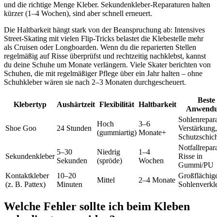
und die richtige Menge Kleber. Sekundenkleber-Reparaturen halten
kürzer (1–4 Wochen), sind aber schnell erneuert.
Die Haltbarkeit hängt stark von der Beanspruchung ab: Intensives
Street-Skating mit vielen Flip-Tricks belastet die Klebestelle mehr
als Cruisen oder Longboarden. Wenn du die reparierten Stellen
regelmäßig auf Risse überprüfst und rechtzeitig nachklebst, kannst
du deine Schuhe um Monate verlängern. Viele Skater berichten von
Schuhen, die mit regelmäßiger Pflege über ein Jahr halten – ohne
Schuhkleber wären sie nach 2–3 Monaten durchgescheuert.
Beste
Klebertyp
Aushärtzeit
Flexibilität
Haltbarkeit
Anwend
Sohlenrepara
Hoch
3–6
Shoe Goo
24 Stunden
Verstärkung,
(gummiartig)
Monate+
Schutzschic
Notfallrepara
5–30
Niedrig
1–4
Sekundenkleber
Risse in
Sekunden
(spröde)
Wochen
Gummi/PU
Kontaktkleber
10–20
Großflächig
Mittel
2–4 Monate
(z. B. Pattex)
Minuten
Sohlenverkl
Welche Fehler sollte ich beim Kleben