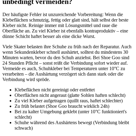
unbedingt vermeiden?
Der häufigste Fehler ist unzureichende Vorbereitung: Wenn die
Klebeflächen schmutzig, fettig oder glatt sind, hält selbst der beste
Kleber nicht. Reinige immer mit Lösungsmittel und raue die
Oberfläche an. Zu viel Kleber ist ebenfalls kontraproduktiv – eine
dünne Schicht haftet besser als eine dicke Wurst.
Viele Skater belasten ihre Schuhe zu früh nach der Reparatur. Auch
wenn Sekundenkleber schnell aushärtet, solltest du mindestens 30
Minuten warten, bevor du den Schuh anziehst. Bei Shoe Goo sind
24 Stunden Pflicht – sonst reißt die Verbindung sofort wieder auf.
Vermeide es auch, Schuhkleber bei Temperaturen unter 10°C zu
verarbeiten – die Aushärtung verzögert sich dann stark oder die
Verbindung wird spröde.
Klebeflächen nicht gereinigt oder entfettet
Oberflächen nicht angeraut (glatte Sohlen haften schlecht)
Zu viel Kleber aufgetragen (quillt raus, haftet schlechter)
Zu früh belastet (Shoe Goo braucht wirklich 24h)
Bei zu kalter Umgebung geklebt (unter 10°C funktioniert's
schlecht)
Schuhe während des Aushärtens bewegt (Verbindung bleibt
schwach)