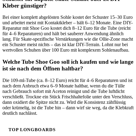
Kleber günstiger?
Bei einer komplett abgelösten Sohle kostet der Schuster 15–30 Euro
und arbeitet meist mit Kontaktkleber – hält 6–12 Monate. Eine DIY-
Reparatur mit Shoe Goo kostet dich 8–12 Euro für die Tube (reicht
für 4–6 Reparaturen) und hält bei sauberer Anwendung ähnlich
lang. Für Skate-spezifische Verstärkungen wie die Ollie-Zone macht
ein Schuster meist nichts – das ist klar DIY-Terrain. Lohnt nur bei
wertvollen Schuhen über 100 Euro mit komplexem Sohlenaufbau.
Welche Tube Shoe Goo soll ich kaufen und wie lange
ist sie nach dem Öffnen haltbar?
Die 109-ml-Tube (ca. 8–12 Euro) reicht für 4–6 Reparaturen und ist
nach dem Anbruch etwa 6–9 Monate haltbar, wenn du die Tülle
nach Gebrauch sofort mit Aceton reinigst und die Tube luftdicht
verschließt. Trockne ein Stück Frischhaltefolie unter den Verschluss,
dann oxidiert die Spitze nicht zu. Wird die Konsistenz zähflüssig
oder krümelig, ist die Tube hin – dann wirf sie weg, da die Klebkraft
deutlich nachlässt.
TOP LONGBOARDS