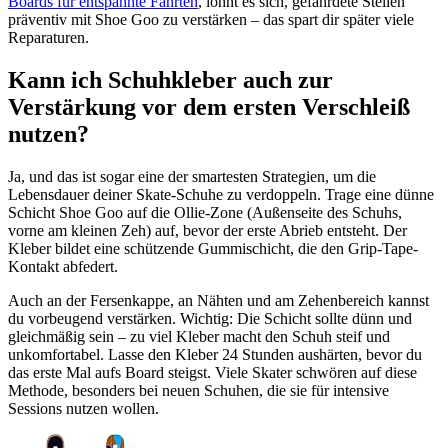
Boards für entspannte Fahrten
, lohnt es sich, gefährdete Stellen
präventiv mit Shoe Goo zu verstärken – das spart dir später viele
Reparaturen.
Kann ich Schuhkleber auch zur
Verstärkung vor dem ersten Verschleiß
nutzen?
Ja, und das ist sogar eine der smartesten Strategien, um die
Lebensdauer deiner Skate-Schuhe zu verdoppeln. Trage eine dünne
Schicht Shoe Goo auf die Ollie-Zone (Außenseite des Schuhs,
vorne am kleinen Zeh) auf, bevor der erste Abrieb entsteht. Der
Kleber bildet eine schützende Gummischicht, die den Grip-Tape-
Kontakt abfedert.
Auch an der Fersenkappe, an Nähten und am Zehenbereich kannst
du vorbeugend verstärken. Wichtig: Die Schicht sollte dünn und
gleichmäßig sein – zu viel Kleber macht den Schuh steif und
unkomfortabel. Lasse den Kleber 24 Stunden aushärten, bevor du
das erste Mal aufs Board steigst. Viele Skater schwören auf diese
Methode, besonders bei neuen Schuhen, die sie für intensive
Sessions nutzen wollen.