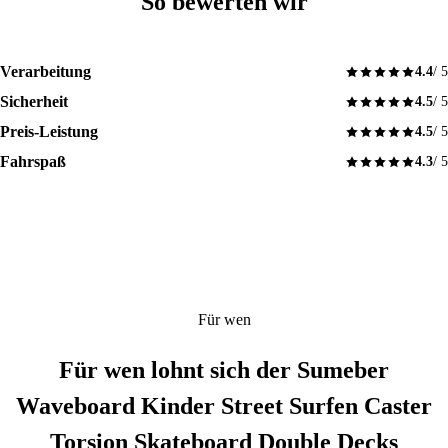
So bewerten wir
Verarbeitung
4.4
/ 5
Sicherheit
4.5
/ 5
Preis-Leistung
4.5
/ 5
Fahrspaß
4.3
/ 5
Für wen
Für wen lohnt sich der Sumeber
Waveboard Kinder Street Surfen Caster
Torsion Skateboard Double Decks