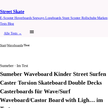
Street Skate
E-Scooter
Hoverboards
Segways
Longboards
Stunt Scooter
Rollschuhe
Marken
Tests
Blog
Alle Tests →
Start
/
Waveboards
/
Test
Sumeber · Im Test
Sumeber Waveboard Kinder Street Surfen
Caster Torsion Skateboard Double Decks
Casterboards für Wave/Surf
Waveboard/Castor Board with Ligh… im