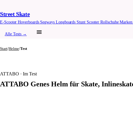
Street Skate
E-Scooter
Hoverboards
Segways
Longboards
Stunt Scooter
Rollschuhe
Marke
Alle Tests →
Start
/
Helme
/
Test
ATTABO · Im Test
ATTABO Genes Helm für Skate, Inlineskat